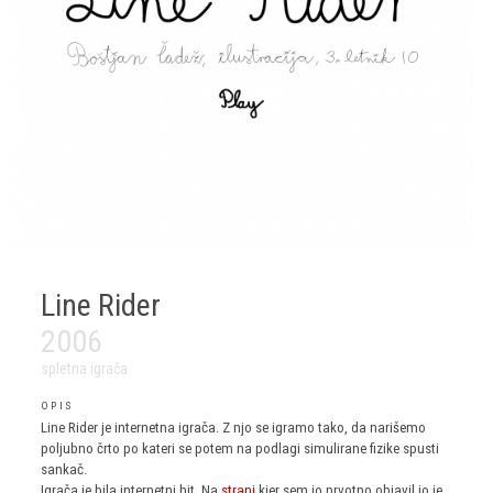
Line Rider
2006
spletna igrača
OPIS
Line Rider je internetna igrača. Z njo se igramo tako, da narišemo
poljubno črto po kateri se potem na podlagi simulirane fizike spusti
sankač.
Igrača je bila internetni hit. Na
strani
kjer sem jo prvotno objavil jo je