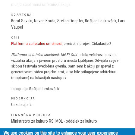
multidisciplinarna umetniška akcija
SOAVTORJI
Borut Savski, Neven Korda, Stefan Doepfer, Boštjan Leskovšek, Lars
Vaupel
OPIS
Platforma za totalno umetnost
je večletni projekt Cirkulacije 2.
Platforma za totalno umetnost: Ubi Et Orbi
je bila večdnevna avdio
vizualna akcija v javnem prostoru mesta Ljubljane. Odvijala se je v
sklopu festivala Svetlobna gverila. Sam sem k akciji prispeval z
generativnimi video projekcijami, ki so bile prilagojene arhitekturi
(mapirane) na lokacijah nastopov.
fotografija
Boštjan Leskovšek
PRODUKCIJA
Cirkulacija 2
FINANČNA PODPORA
Ministrstvo za kulturo RS, MOL - oddelek za kulturo
RAZSTAVE
We use cookies on this site to enhance your user experience