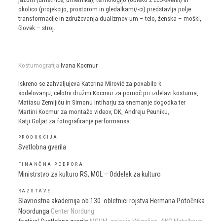
okolico (projekcijo, prostorom in gledalkami/-ci) predstavlja polje
transformacije in združevanja dualizmov um – telo, ženska – moški,
človek – stroj.
Kostumografija
Ivana Kocmur
Iskreno se zahvaljujeva Katerina Mirović za povabilo k
sodelovanju, celotni družini Kocmur za pomoč pri izdelavi kostuma,
Matíasu Zemljiču in Simonu Intiharju za snemanje dogodka ter
Martini Kocmur za montažo videov, DK, Andreju Peuniku,
Katji Goljat za fotografiranje performansa.
PRODUKCIJA
Svetlobna gverila
FINANČNA PODPORA
Ministrstvo za kulturo RS, MOL – Oddelek za kulturo
RAZSTAVE
Slavnostna akademija ob 130. obletnici rojstva Hermana Potočnika
Noordunga
Center Nordung