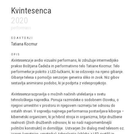
Kvintesenca
2020
performans
SOAVTORJI
Tatiana Kocmur
OPIS
Kvintesenca
je avdio vizualni performans, ki združuje intermedijsko
prakso Boštjana Čadeža in performativno telo Tatiane Kocmur. Telo
performerke je pokrito z LED-lučkami, ki se odzovejo na njeno gibanje.
Gibanje telesa s pomočjo senzorjev generira sliko in zvok. Niz gibov
sestavlja animirano podobo, ki je podprta z videoprojekcijo.
Kvintesenca
razpravlja o možnih načinih utelešanja v svetu
tehnološkega napredka. Ponuja razmisleke o sodobnem človeku, o
njegovi umestitvi v prostoru in njegovem razmerju ter odnosu do
ostalih stvari. V ospredju najinega performansa postavljava kiborga –
kibernetski organizem, ki je hibrid stroja in organizma, bitje družbene
realnosti (živih družbenih odnosov, ki so naši najpomembnejši
politični konstrukti) in domišljije. Ustvarjen živ dialog med telesom oz.
jazom (umetnice, umetnika), tehnologijo (obleko z LED-svetili) in